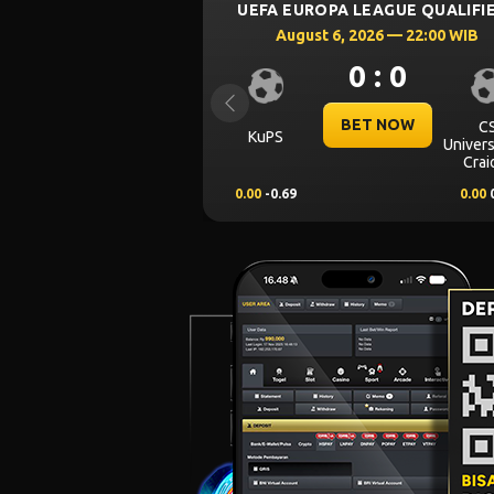
UEFA EUROPA LEAGUE QUALIFI
August 7, 2026 — 00:00 WIB
0 : 0
Previous
BET NOW
FC Hradec
Besi
Kralove
-0.25
-0.80
0.25