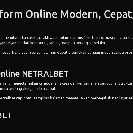
orm Online Modern, Cepat
enghadirkan akses praktis, tampilan responsif, serta informasi yang tersus
ang nyaman dari komputer, tablet, maupun perangkat seluler.
i sederhana agar setiap halaman dapat ditemukan dengan mudah tanpa prose
Online NETRALBET
e yang mengutamakan kemudahan akses dan kenyamanan pengguna. Struktur h
asi penting dengan lebih cepat.
etralbetcup.com
. Tampilan halaman menyesuaikan berbagai ukuran layar se
BET
halaman dapat diakses dengan cepat serta mudah digunakan oleh setiap pengun