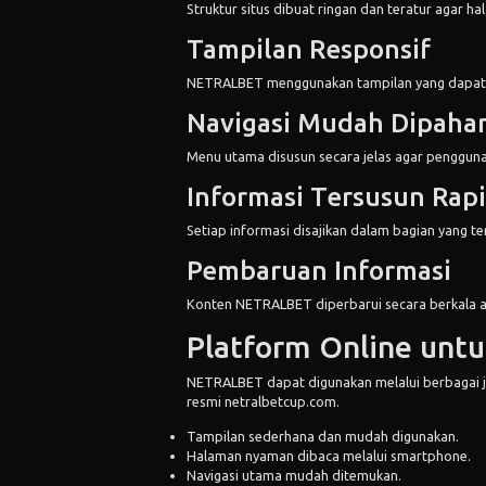
Tampilan Responsif
NETRALBET menggunakan tampilan yang dapat me
Navigasi Mudah Dipaha
Menu utama disusun secara jelas agar penggun
Informasi Tersusun Rapi
Setiap informasi disajikan dalam bagian yang
Pembaruan Informasi
Konten NETRALBET diperbarui secara berkala ag
Platform Online untu
NETRALBET dapat digunakan melalui berbagai 
resmi netralbetcup.com.
Tampilan sederhana dan mudah digunakan.
Halaman nyaman dibaca melalui smartphone.
Navigasi utama mudah ditemukan.
Informasi disusun secara ringkas dan terarah.