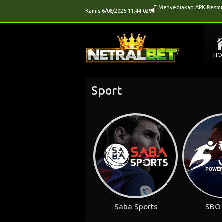
NETRALBET Menyediakan APK Resmi Agar 
Kamis 6/08/2026 11:44:03
HO
Sport
Saba Sports
SBO 