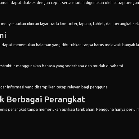
nyesuaikan ukuran layar pada komputer, laptop, tablet, dan perangkat selu
mi
a dapat menemukan halaman yang dibutuhkan tanpa harus melewati banyak la
 terstruktur menggunakan bahasa yang sederhana dan mudah dipahami.
ar informasi yang ditampilkan tetap relevan bagi pengguna.
k Berbagai Perangkat
jenis perangkat tanpa memerlukan aplikasi tambahan. Pengguna hanya perlu