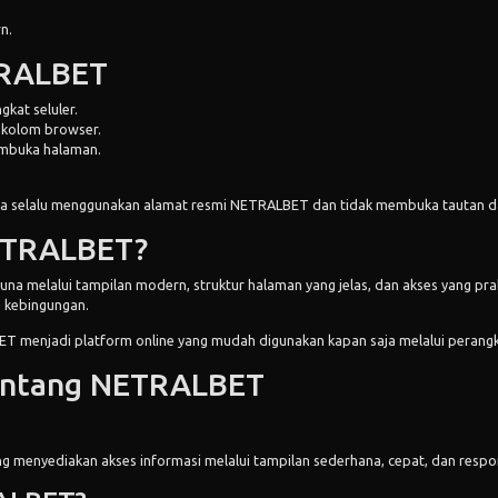
n.
TRALBET
kat seluler.
 kolom browser.
mbuka halaman.
a selalu menggunakan alamat resmi NETRALBET dan tidak membuka tautan dar
ETRALBET?
lalui tampilan modern, struktur halaman yang jelas, dan akses yang prakti
 kebingungan.
T menjadi platform online yang mudah digunakan kapan saja melalui perangk
entang NETRALBET
menyediakan akses informasi melalui tampilan sederhana, cepat, dan respon
ALBET?