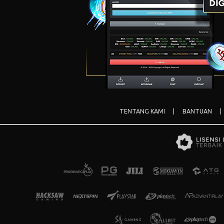
TENTANG KAMI
|
BANTUAN
|