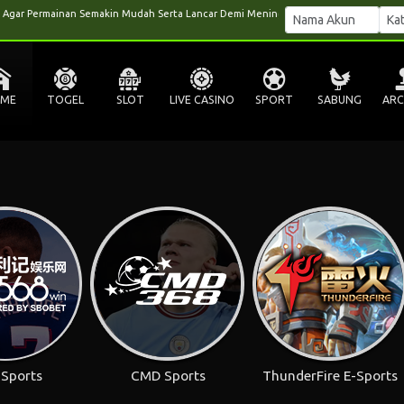
Permainan Semakin Mudah Serta Lancar Demi Meningkatkan Kenyamanan Bermain A
ME
TOGEL
SLOT
LIVE CASINO
SPORT
SABUNG
ARC
Sports
CMD Sports
ThunderFire E-Sports