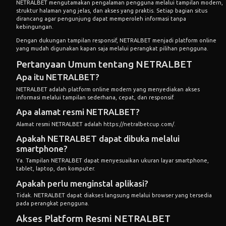
NETRALBET mengutamakan pengalaman pengguna melalui tampilan modern,
struktur halaman yang jelas, dan akses yang praktis. Setiap bagian situs
dirancang agar pengunjung dapat memperoleh informasi tanpa
kebingungan.
Dengan dukungan tampilan responsif, NETRALBET menjadi platform online
yang mudah digunakan kapan saja melalui perangkat pilihan pengguna.
Pertanyaan Umum tentang NETRALBET
Apa itu NETRALBET?
NETRALBET adalah platform online modern yang menyediakan akses
informasi melalui tampilan sederhana, cepat, dan responsif.
Apa alamat resmi NETRALBET?
Alamat resmi NETRALBET adalah
https://netralbetcup.com/
.
Apakah NETRALBET dapat dibuka melalui
smartphone?
Ya. Tampilan NETRALBET dapat menyesuaikan ukuran layar smartphone,
tablet, laptop, dan komputer.
Apakah perlu menginstal aplikasi?
Tidak. NETRALBET dapat diakses langsung melalui browser yang tersedia
pada perangkat pengguna.
Akses Platform Resmi NETRALBET