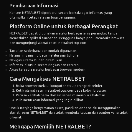
Pembaruan Informasi
Konten NETRALBET diperbarui secara berkala agar informasi yang
ditampilkan tetap relevan bagi pengguna.
Platform Online untuk Berbagai Perangkat
NETRALBET dapat digunakan melalui berbagai jenis perangkat tanpa
memerlukan aplikasi tambahan. Pengguna hanya perlu membuka browser
dan mengunjungi alamat resmi netralbetcup.com.
Tampilan sederhana dan mudah digunakan.
Halaman nyaman dibaca melalui smartphone.
Navigasi utama mudah ditemukan.
Informasi disusun secara ringkas dan terarah.
Akses tersedia melalui berbagai browser modern.
Cara Mengakses NETRALBET
Buka browser melalui komputer atau perangkat seluler.
Ketik alamat resmi netralbetcup.com pada kolom browser.
Periksa kembali nama domain sebelum membuka halaman.
Pilih menu atau informasi yang ingin dilihat.
Untuk menjaga kenyamanan akses, pastikan Anda selalu menggunakan
alamat resmi NETRALBET dan tidak membuka tautan dari sumber yang tidak
dikenal.
Mengapa Memilih NETRALBET?