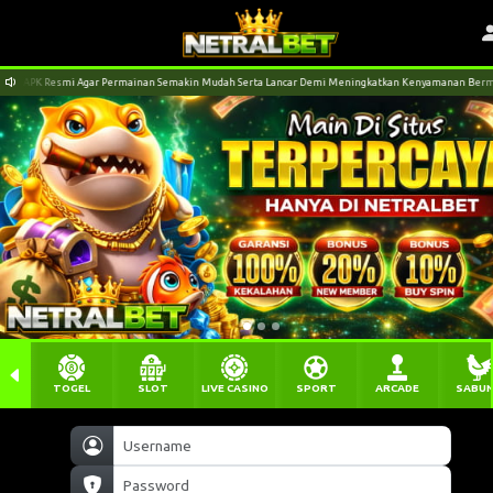
PK Resmi Agar Permainan Semakin Mudah Serta Lancar Demi Meningkatkan Kenyamanan Bermain A
TOGEL
SLOT
LIVE CASINO
SPORT
ARCADE
SABU