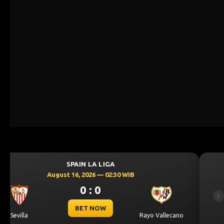
SPAIN LA LIGA
August 16, 2026 — 00:30 WIB
0 : 0
Previous
Ne
BET NOW
o
Alaves
Getafe