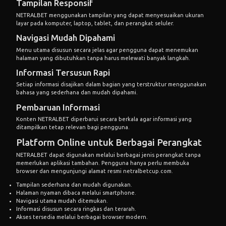
Tampilan Responsif
NETRALBET menggunakan tampilan yang dapat menyesuaikan ukuran
layar pada komputer, laptop, tablet, dan perangkat seluler.
Navigasi Mudah Dipahami
Menu utama disusun secara jelas agar pengguna dapat menemukan
halaman yang dibutuhkan tanpa harus melewati banyak langkah.
Informasi Tersusun Rapi
Setiap informasi disajikan dalam bagian yang terstruktur menggunakan
bahasa yang sederhana dan mudah dipahami.
Pembaruan Informasi
Konten NETRALBET diperbarui secara berkala agar informasi yang
ditampilkan tetap relevan bagi pengguna.
Platform Online untuk Berbagai Perangkat
NETRALBET dapat digunakan melalui berbagai jenis perangkat tanpa
memerlukan aplikasi tambahan. Pengguna hanya perlu membuka
browser dan mengunjungi alamat resmi netralbetcup.com.
Tampilan sederhana dan mudah digunakan.
Halaman nyaman dibaca melalui smartphone.
Navigasi utama mudah ditemukan.
Informasi disusun secara ringkas dan terarah.
Akses tersedia melalui berbagai browser modern.