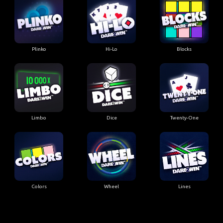
Plinko
Hi-Lo
Blocks
Limbo
Dice
Twenty-One
Colors
Wheel
Lines