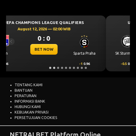
UEFA CHAMPIONS LEAGUE QUALIFIERS
August 12, 2026 — 01:30 WIB
0 : 0
Previous
Next
BET NOW
SK Sturm Graz
Fenerbahce
-0.5
0.95
0.5
0.87
TENTANG KAMI
BANTUAN
PERATURAN
INFORMASI BANK
HUBUNGI KAMI
KEBIJAKAN PRIVASI
PERSETUJUAN COOKIES
NETRALBET Platform Online