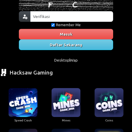
Remember Me
Masuk
Daftar Sekarang
Desktop
Wap
Hacksaw Gaming
Speed Crash
Mines
Coins