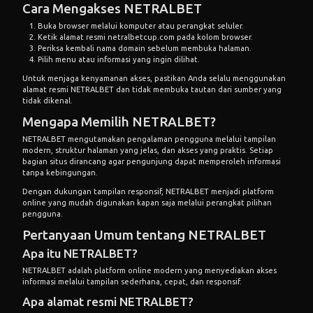
Cara Mengakses NETRALBET
Buka browser melalui komputer atau perangkat seluler.
Ketik alamat resmi netralbetcup.com pada kolom browser.
Periksa kembali nama domain sebelum membuka halaman.
Pilih menu atau informasi yang ingin dilihat.
Untuk menjaga kenyamanan akses, pastikan Anda selalu menggunakan
alamat resmi NETRALBET dan tidak membuka tautan dari sumber yang
tidak dikenal.
Mengapa Memilih NETRALBET?
NETRALBET mengutamakan pengalaman pengguna melalui tampilan
modern, struktur halaman yang jelas, dan akses yang praktis. Setiap
bagian situs dirancang agar pengunjung dapat memperoleh informasi
tanpa kebingungan.
Dengan dukungan tampilan responsif, NETRALBET menjadi platform
online yang mudah digunakan kapan saja melalui perangkat pilihan
pengguna.
Pertanyaan Umum tentang NETRALBET
Apa itu NETRALBET?
NETRALBET adalah platform online modern yang menyediakan akses
informasi melalui tampilan sederhana, cepat, dan responsif.
Apa alamat resmi NETRALBET?