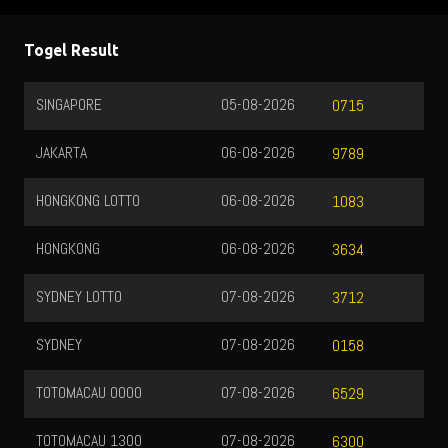
Togel Result
SINGAPORE
05-08-2026
TOTOM
0715
JAKARTA
06-08-2026
TOTOM
9789
HONGKONG LOTTO
06-08-2026
BULLS
1083
HONGKONG
06-08-2026
CAMBO
3634
SYDNEY LOTTO
07-08-2026
CHINA
3712
SYDNEY
07-08-2026
JAPAN
0158
TOTOMACAU 0000
07-08-2026
TAIWA
6529
TOTOMACAU 1300
07-08-2026
PCSO
6300