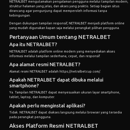
NETRALBET mengutamakan pengalaman pengguna melalui tampilan modern,
struktur halaman yang jelas, dan akses yang praktis. Setiap bagian situs
dirancang agar pengunjung dapat memperoleh informasi tanpa
kebingungan.
Dengan dukungan tampilan responsif, NETRALBET menjadi platform online
yang mudah digunakan kapan saja melalui perangkat pilihan pengguna.
Pertanyaan Umum tentang NETRALBET
Apa itu NETRALBET?
NETRALBET adalah platform online modern yang menyediakan akses
informasi melalui tampilan sederhana, cepat, dan responsif.
Apa alamat resmi NETRALBET?
Alamat resmi NETRALBET adalah
https://netralbetcup.com/
.
Apakah NETRALBET dapat dibuka melalui
smartphone?
Ya. Tampilan NETRALBET dapat menyesuaikan ukuran layar smartphone,
tablet, laptop, dan komputer.
Apakah perlu menginstal aplikasi?
Tidak. NETRALBET dapat diakses langsung melalui browser yang tersedia
pada perangkat pengguna.
Akses Platform Resmi NETRALBET