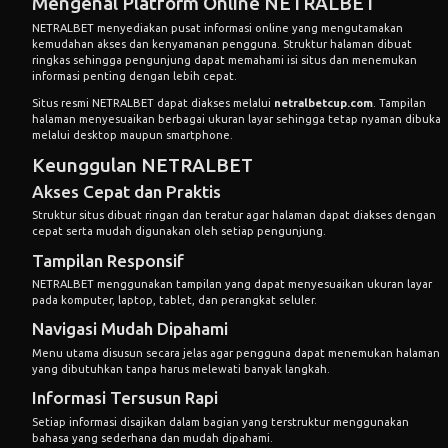
Mengenal Platform Online NETRALBET
NETRALBET menyediakan pusat informasi online yang mengutamakan
kemudahan akses dan kenyamanan pengguna. Struktur halaman dibuat
ringkas sehingga pengunjung dapat memahami isi situs dan menemukan
informasi penting dengan lebih cepat.
Situs resmi NETRALBET dapat diakses melalui
netralbetcup.com
. Tampilan
halaman menyesuaikan berbagai ukuran layar sehingga tetap nyaman dibuka
melalui desktop maupun smartphone.
Keunggulan NETRALBET
Akses Cepat dan Praktis
Struktur situs dibuat ringan dan teratur agar halaman dapat diakses dengan
cepat serta mudah digunakan oleh setiap pengunjung.
Tampilan Responsif
NETRALBET menggunakan tampilan yang dapat menyesuaikan ukuran layar
pada komputer, laptop, tablet, dan perangkat seluler.
Navigasi Mudah Dipahami
Menu utama disusun secara jelas agar pengguna dapat menemukan halaman
yang dibutuhkan tanpa harus melewati banyak langkah.
Informasi Tersusun Rapi
Setiap informasi disajikan dalam bagian yang terstruktur menggunakan
bahasa yang sederhana dan mudah dipahami.