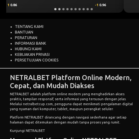
0.96
-0.5
0.95
0.5
0.
TENTANG KAMI
BANTUAN
PERATURAN
INFORMASI BANK
HUBUNGI KAMI
KEBIJAKAN PRIVASI
PERSETUJUAN COOKIES
NETRALBET Platform Online Modern,
Cepat, dan Mudah Diakses
NETRALBET adalah platform online modern yang menghadirkan akses
praktis, tampilan responsif, serta informasi yang tersusun dengan jelas.
Melalui netralbetcup.com, pengguna dapat menikmati pengalaman digital
yang nyaman dari komputer, tablet, maupun perangkat seluler.
Platform NETRALBET dirancang dengan navigasi sederhana agar setiap
halaman dapat ditemukan dengan mudah tanpa proses yang rumit.
Kunjungi NETRALBET