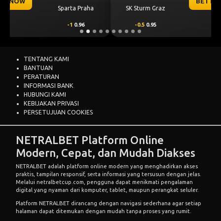
BET NOW
SK Sturm Graz
Fenerbahce
-0.5
0.95
0.5
0.87
TENTANG KAMI
BANTUAN
PERATURAN
INFORMASI BANK
HUBUNGI KAMI
KEBIJAKAN PRIVASI
PERSETUJUAN COOKIES
NETRALBET Platform Online
Modern, Cepat, dan Mudah Diakses
NETRALBET adalah platform online modern yang menghadirkan akses
praktis, tampilan responsif, serta informasi yang tersusun dengan jelas.
Melalui netralbetcup.com, pengguna dapat menikmati pengalaman
digital yang nyaman dari komputer, tablet, maupun perangkat seluler.
Platform NETRALBET dirancang dengan navigasi sederhana agar setiap
halaman dapat ditemukan dengan mudah tanpa proses yang rumit.