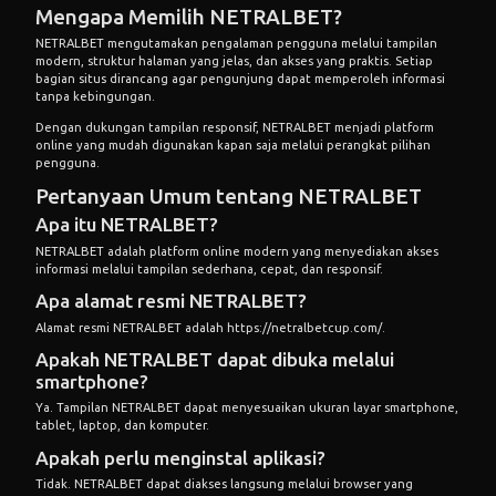
Mengapa Memilih NETRALBET?
NETRALBET mengutamakan pengalaman pengguna melalui tampilan
modern, struktur halaman yang jelas, dan akses yang praktis. Setiap
bagian situs dirancang agar pengunjung dapat memperoleh informasi
tanpa kebingungan.
Dengan dukungan tampilan responsif, NETRALBET menjadi platform
online yang mudah digunakan kapan saja melalui perangkat pilihan
pengguna.
Pertanyaan Umum tentang NETRALBET
Apa itu NETRALBET?
NETRALBET adalah platform online modern yang menyediakan akses
informasi melalui tampilan sederhana, cepat, dan responsif.
Apa alamat resmi NETRALBET?
Alamat resmi NETRALBET adalah
https://netralbetcup.com/
.
Apakah NETRALBET dapat dibuka melalui
smartphone?
Ya. Tampilan NETRALBET dapat menyesuaikan ukuran layar smartphone,
tablet, laptop, dan komputer.
Apakah perlu menginstal aplikasi?
Tidak. NETRALBET dapat diakses langsung melalui browser yang