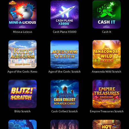
Mine-a-Licious
Cash Plane X5000
Cash It
Age of the Gods: Keno
Age of the Gods: Scratch
Anaconda Wild Scratch
Blitz Scratch
Cash Collect Scratch
Empire Treasures Scratch