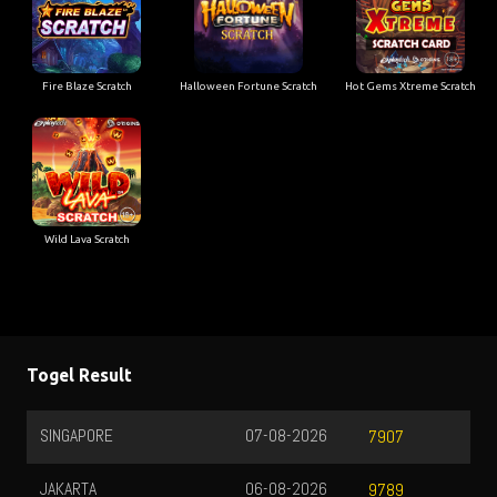
Fire Blaze Scratch
Halloween Fortune Scratch
Hot Gems Xtreme Scratch
Wild Lava Scratch
Togel Result
07-08-2026
TOTOMACAU 2200
7907
06-08-2026
TOTOMACAU 2300
9789