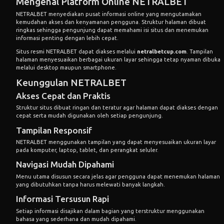
Mengenal Platform Online NETRALBET
NETRALBET menyediakan pusat informasi online yang mengutamakan
kemudahan akses dan kenyamanan pengguna. Struktur halaman dibuat
ringkas sehingga pengunjung dapat memahami isi situs dan menemukan
informasi penting dengan lebih cepat.
Situs resmi NETRALBET dapat diakses melalui
netralbetcup.com
. Tampilan
halaman menyesuaikan berbagai ukuran layar sehingga tetap nyaman dibuka
melalui desktop maupun smartphone.
Keunggulan NETRALBET
Akses Cepat dan Praktis
Struktur situs dibuat ringan dan teratur agar halaman dapat diakses dengan
cepat serta mudah digunakan oleh setiap pengunjung.
Tampilan Responsif
NETRALBET menggunakan tampilan yang dapat menyesuaikan ukuran layar
pada komputer, laptop, tablet, dan perangkat seluler.
Navigasi Mudah Dipahami
Menu utama disusun secara jelas agar pengguna dapat menemukan halaman
yang dibutuhkan tanpa harus melewati banyak langkah.
Informasi Tersusun Rapi
Setiap informasi disajikan dalam bagian yang terstruktur menggunakan
bahasa yang sederhana dan mudah dipahami.