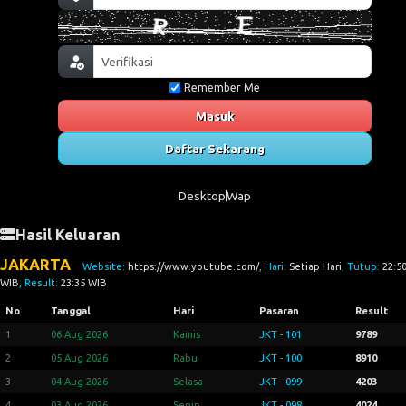
Remember Me
Masuk
Daftar Sekarang
Desktop
Wap
Hasil Keluaran
JAKARTA
Website:
https://www.youtube.com/
, Hari:
Setiap Hari
, Tutup:
22:5
WIB
, Result:
23:35 WIB
No
Tanggal
Hari
Pasaran
Result
1
06 Aug 2026
Kamis
JKT - 101
9789
2
05 Aug 2026
Rabu
JKT - 100
8910
3
04 Aug 2026
Selasa
JKT - 099
4203
4
03 Aug 2026
Senin
JKT - 098
4024