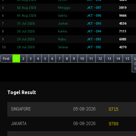
5
02 Aug 2026
Minggu
JKT - 097
3819
6
01 Aug 2026
Sabtu
JKT - 096
9666
7
31 Jul 2026
Jumat
JKT - 095
4536
8
30 Jul 2026
Kamis
JKT - 094
7111
9
29 Jul 2026
Rabu
JKT - 093
6083
10
28 Jul 2026
Selasa
JKT - 092
4270
First
1
2
3
4
5
6
7
8
9
10
11
12
13
14
15
(
)
Togel Result
APORE
05-08-2026
TOTOMA
0715
RTA
06-08-2026
TOTOMA
9789