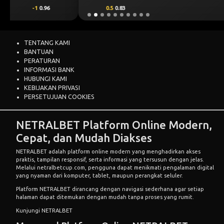
0.5
0.83
-0.5
0.99
TENTANG KAMI
BANTUAN
PERATURAN
INFORMASI BANK
HUBUNGI KAMI
KEBIJAKAN PRIVASI
PERSETUJUAN COOKIES
NETRALBET Platform Online Modern,
Cepat, dan Mudah Diakses
NETRALBET adalah platform online modern yang menghadirkan akses
praktis, tampilan responsif, serta informasi yang tersusun dengan jelas.
Melalui netralbetcup.com, pengguna dapat menikmati pengalaman digital
yang nyaman dari komputer, tablet, maupun perangkat seluler.
Platform NETRALBET dirancang dengan navigasi sederhana agar setiap
halaman dapat ditemukan dengan mudah tanpa proses yang rumit.
Kunjungi NETRALBET