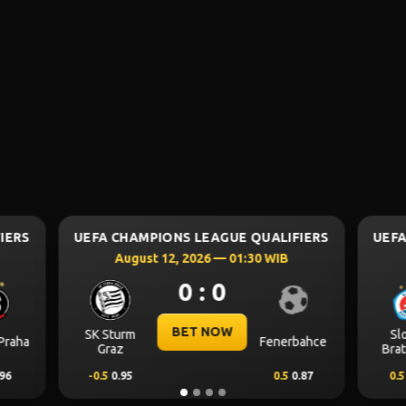
26
7/8/2026
7/8/2026
7/8/2026
7/8/2026
7
ALAYSIA SIANG
MALAYSIA
MACAU
QATAR
KING KONG1
4519
7218
5825
3158
045
7/8/2026
7/8/2026
7/8/2026
7/8/2026
7/8/2026
IERS
E-FOOTBALL F24 INTERNATIONAL
E-FO
FRIENDLY
August 7, 2026 — 23:15 WIB
0 : 0
Saint-
Manc
oise
BET NOW
e-England
e-Germany
Un
1.00
1
0.25
0.49
-0.25
-0.73