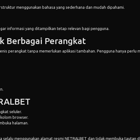
 terstruktur menggunakan bahasa yang sederhana dan mudah dipahami.
ar informasi yang ditampilkan tetap relevan bagi pengguna.
k Berbagai Perangkat
jenis perangkat tanpa memerlukan aplikasi tambahan. Pengguna hanya perlu
n.
TRALBET
kat seluler.
 kolom browser.
mbuka halaman.
a selalu menggunakan alamat resmi NETRALBET dan tidak membuka tautan dar