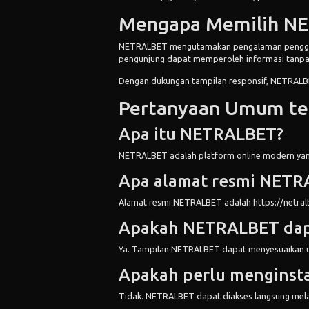
Mengapa Memilih N
NETRALBET mengutamakan pengalaman pengguna me
pengunjung dapat memperoleh informasi tanpa
Dengan dukungan tampilan responsif, NETRALBE
Pertanyaan Umum t
Apa itu NETRALBET?
NETRALBET adalah platform online modern yang 
Apa alamat resmi NETR
Alamat resmi NETRALBET adalah
https://netra
Apakah NETRALBET dapa
Ya. Tampilan NETRALBET dapat menyesuaikan uk
Apakah perlu menginstal
Tidak. NETRALBET dapat diakses langsung mela