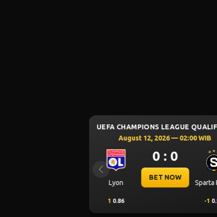
7/8/2026
7/8/2026
7/8/20
SG METRO
M
9123
7/8/2026
UEFA CHAMPIONS LEAGUE QUALIF
August 11, 2026 — 22:59 WIB
0 : 0
Previous
BET NOW
Union 
Bodo Glimt
Gill
0.75
0.82
-0.75