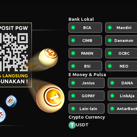
Bank Lokal
iri
BNI
BRI
DBS
amon
Permata
BJB
Sinarmas
BC
DKI
SUMUT
Superbank
EO
JAGO
SeaBank
E Money & Pulsa
Jenius
DANA
GOPAY
LinkAja
Lain-lain
AntarBan
Crypto Currency
USDT