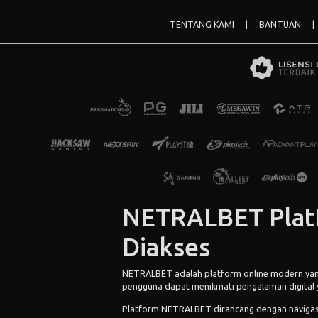
TENTANG KAMI
|
BANTUAN
|
NETRALBET Platf
Diakses
NETRALBET adalah platform online modern yang m
pengguna dapat menikmati pengalaman digital y
Platform NETRALBET dirancang dengan navigas