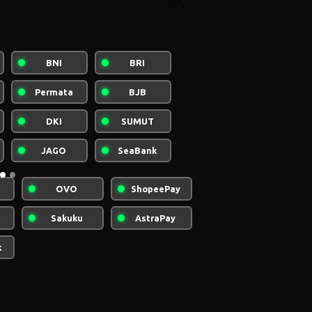
NOBU
Maybank
Mestika
Mega
UOB
BluBCA
Allobank
SAQU
OVO
ShopeePay
Sakuku
AstraPay
k