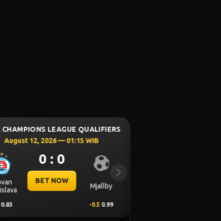
/8/2026
7/8/2026
7/8/2026
KING KONG2
8
7100
6/8/2026
OTBALL F24 ELITE CLUB FRIENDLY
August 7, 2026 — 23:15 WIB
1 : 0
Next
BET NOW
e-
e-Feyenoord
hester
ited
0.62
-1
-0.86