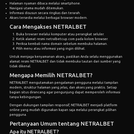
Halaman nyaman dibaca melalui smartphone.
Navigasi utama mudah ditemukan.
Informasi disusun secara ringkas dan terarah.
Akses tersedia melalui berbagai browser modern.
Cara Mengakses NETRALBET
Buka browser melalui komputer atau perangkat seluler.
Ketik alamat resmi netralbetcup.com pada kolom browser.
Periksa kembali nama domain sebelum membuka halaman.
Pilih menu atau informasi yang ingin dilihat.
Untuk menjaga kenyamanan akses, pastikan Anda selalu menggunakan
alamat resmi NETRALBET dan tidak membuka tautan dari sumber yang
tidak dikenal.
Mengapa Memilih NETRALBET?
NETRALBET mengutamakan pengalaman pengguna melalui tampilan
modern, struktur halaman yang jelas, dan akses yang praktis. Setiap
bagian situs dirancang agar pengunjung dapat memperoleh informasi
tanpa kebingungan.
Dengan dukungan tampilan responsif, NETRALBET menjadi platform
online yang mudah digunakan kapan saja melalui perangkat pilihan
pengguna.
Pertanyaan Umum tentang NETRALBET
Apa itu NETRALBET?