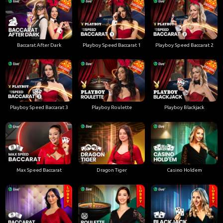
Baccarat After Dark
Playboy Speed Baccarat 1
Playboy Speed Baccarat 2
Playboy Speed Baccarat 3
Playboy Roulette
Playboy Blackjack
Max Speed Baccarat
Dragon Tiger
Casino Holdem