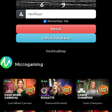
Remember Me
Masuk
Daftar Sekarang
Desktop
Wap
Microgaming
Cash Wheel Carnival
Diamond Roulette
Cards Champion