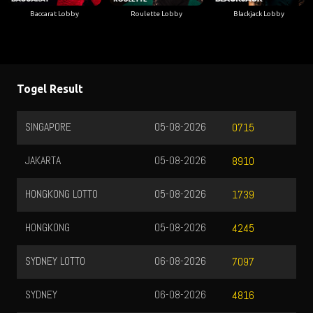
Baccarat Lobby
Roulette Lobby
Blackjack Lobby
Togel Result
05-08-2026
TOTOMACAU 2200
0715
05-08-2026
TOTOMACAU 2300
8910
TTO
05-08-2026
BULLSEYE
1739
05-08-2026
CAMBODIA
4245
O
06-08-2026
CHINA
7097
06-08-2026
JAPAN
4816